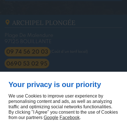
ARCHIPEL PLONGÉE
Plage De Malendure
97125
BOUILLANTE
09 74 56 20 03
(Coût d'un tarif local)
0690 53 02 95
À PROPOS
Your privacy is our priority
Accueil
Mentions légales
Contactez-nous
Plan du site
We use Cookies to improve user experience by
personalising content and ads, as well as analyzing
SUIVEZ-NOUS
traffic and optimizing social networks functionalities.
By clicking "I Agree" you consent to the use of Cookies
from our partners
Google
Facebook
.