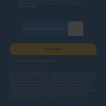
que les informations saisies soient
exploitées dans le cadre strict de ma
demande*
*Ces champs sont obligatoires
ARCHIPEL PLONGÉE SARL s'engage à ce que la collecte
et le traitement de vos données, effectués à partir de notre
site
archipel-plongee.com
, soient conformes au règlement
général sur la protection des données (RGPD) et à la loi
Informatique et Libertés. Pour connaître et exercer vos
droits, notamment de retrait de votre consentement à
l'utilisation des données collectées par ce formulaire, ou à
vous inscrire sur la liste d'opposition au démarchage
téléphonique, veuillez consulter notre
politique de
confidentialité